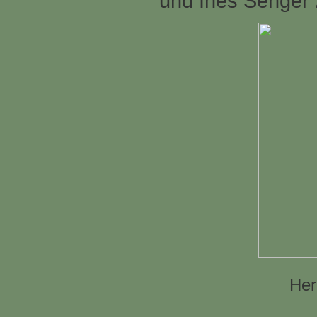
und Ines Senger z
Her